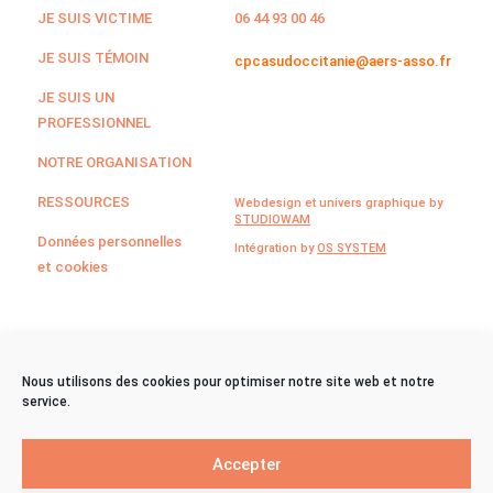
JE SUIS VICTIME
06 44 93 00 46
JE SUIS TÉMOIN
cpcasudoccitanie@aers-asso.fr
JE SUIS UN
PROFESSIONNEL
NOTRE ORGANISATION
RESSOURCES
Webdesign et univers graphique by
STUDIOWAM
Données personnelles
Intégration by
OS SYSTEM
et cookies
©CPCA Sud Occitanie
Nous utilisons des cookies pour optimiser notre site web et notre
service.
2024
Accepter