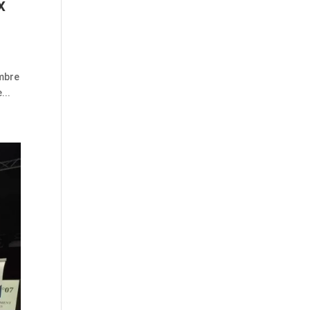
x
embre
...