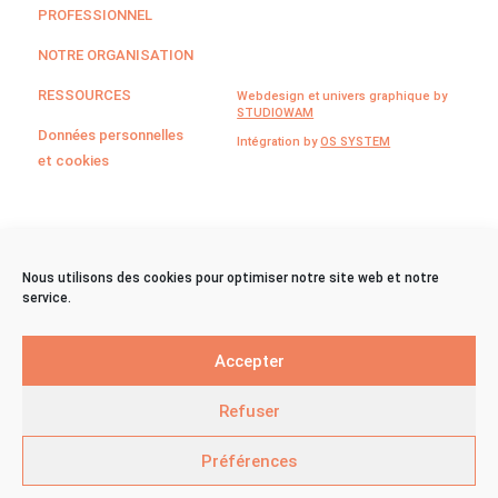
PROFESSIONNEL
NOTRE ORGANISATION
RESSOURCES
Webdesign et univers graphique by
STUDIOWAM
Données personnelles
Intégration by
OS SYSTEM
et cookies
©CPCA Sud Occitanie
Nous utilisons des cookies pour optimiser notre site web et notre
service.
2024
Accepter
Refuser
Préférences
Effacer l’historique
Sortie Rapide