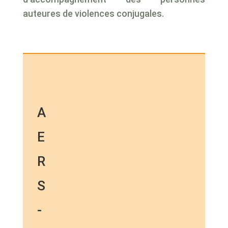
auteures de violences conjugales.
A
E
R
S
-