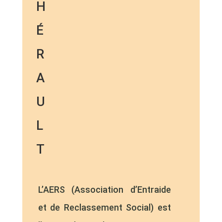
H
É
R
A
U
L
T
L’AERS (Association d’Entraide
et de Reclassement Social) est