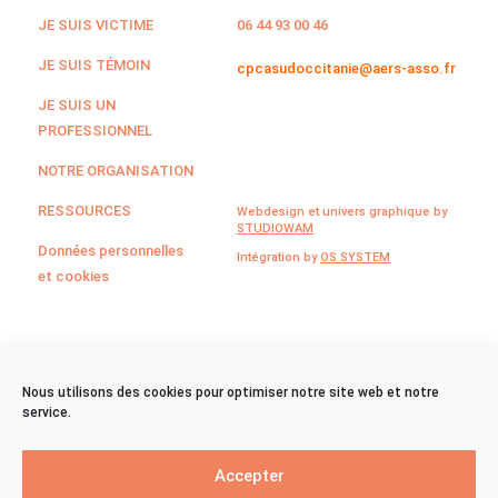
JE SUIS VICTIME
06 44 93 00 46
JE SUIS TÉMOIN
cpcasudoccitanie@aers-asso.fr
JE SUIS UN
PROFESSIONNEL
NOTRE ORGANISATION
RESSOURCES
Webdesign et univers graphique by
STUDIOWAM
Données personnelles
Intégration by
OS SYSTEM
et cookies
©CPCA Sud Occitanie
Nous utilisons des cookies pour optimiser notre site web et notre
service.
2024
Accepter