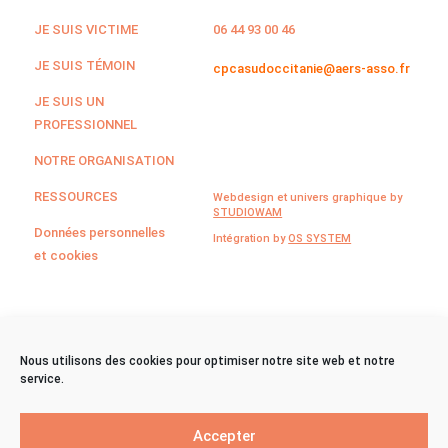
JE SUIS VICTIME
06 44 93 00 46
JE SUIS TÉMOIN
cpcasudoccitanie@aers-asso.fr
JE SUIS UN
PROFESSIONNEL
NOTRE ORGANISATION
RESSOURCES
Webdesign et univers graphique by
STUDIOWAM
Données personnelles
Intégration by
OS SYSTEM
et cookies
©CPCA Sud Occitanie
Nous utilisons des cookies pour optimiser notre site web et notre
service.
2024
Accepter